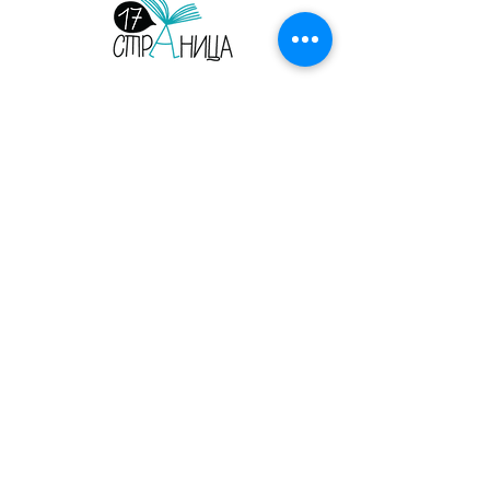
Страница 17. Издательство. Детские и
взрослые книги на русском языке.
Орегон, США, 2026.
Главная
Сотрудничество
Листать журнал
Рекламодателям
Магазин
Конфиденциальность
Печатные журналы
Электронные выпуски
Блог
О нас
Читательский клуб
kot@kotvmeshke.org