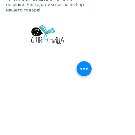
покупки. Благодарим вас за выбор
нашего товара!
Страница 17. Издательство. Детские и
взрослые книги на русском языке.
Орегон, США, 2026.
Главная
Сотрудничество
Листать журнал
Рекламодателям
Магазин
Конфиденциальность
Печатные журналы
Электронные выпуски
Блог
О нас
Читательский клуб