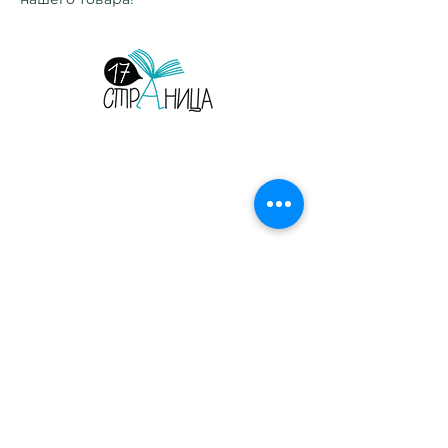
Страница 17. Издательство. Детские и
взрослые книги на русском языке.
Орегон, США, 2026.
Главная
Сотрудничество
Листать журнал
Рекламодателям
Магазин
Конфиденциальность
Печатные журналы
Электронные выпуски
Блог
О нас
Читательский клуб