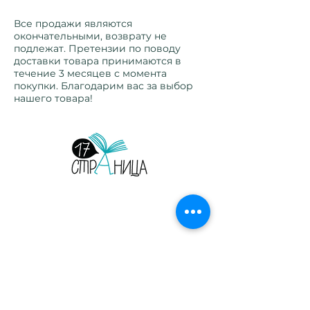
не подлежат.
Все продажи являются
окончательными, возврату не
подлежат. Претензии по поводу
доставки товара принимаются в
течение 3 месяцев с момента
покупки. Благодарим вас за выбор
нашего товара!
Страница 17. Издательство. Детские и
взрослые книги на русском языке.
Орегон, США, 2026.
Главная
Сотрудничество
Листать журнал
Рекламодателям
Магазин
Конфиденциальность
Печатные журналы