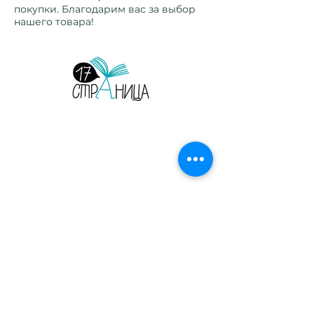
покупки. Благодарим вас за выбор
нашего товара!
Страница 17. Издательство. Детские и
взрослые книги на русском языке.
Орегон, США, 2026.
Главная
Сотрудничество
Листать журнал
Рекламодателям
Магазин
Конфиденциальность
Печатные журналы
Электронные выпуски
Блог
О нас
Читательский клуб