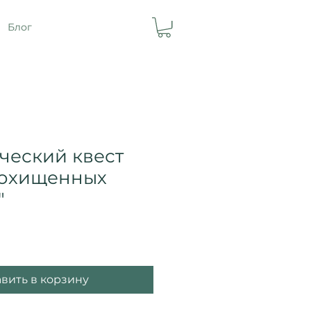
Блог
ческий квест
похищенных
"
вить в корзину