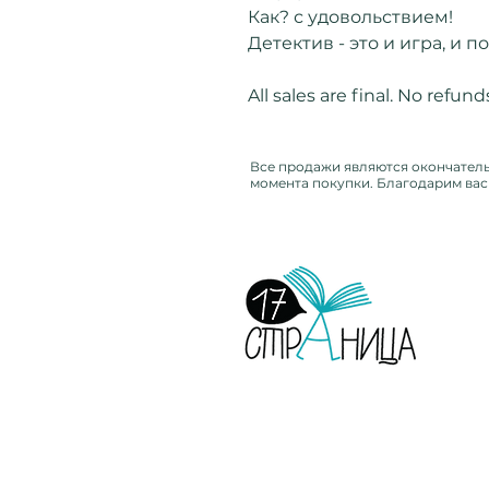
Как? с удовольствием!
Детектив - это и игра, и п
All sales are final. No refund
Все продажи являются окончательн
момента покупки. Благодарим вас 
Страница 17. Издательство.
Детские и взрослые книги
на русском языке.
Орегон, США, 2026.