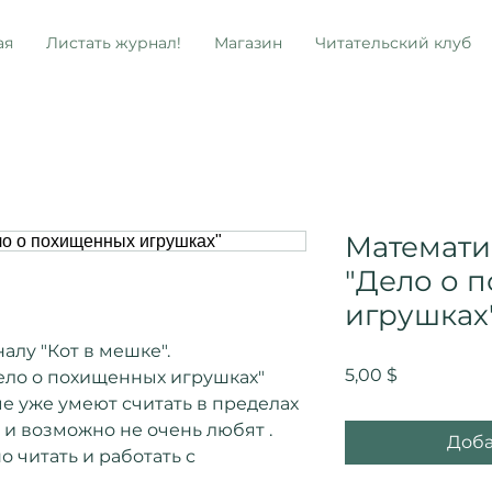
ая
Листать журнал!
Магазин
Читательский клуб
Математи
"Дело о 
игрушках
алу "Кот в мешке".
Цена
5,00 $
ело о похищенных игрушках"
ые уже умеют считать в пределах
о и возможно не очень любят .
Доба
 читать и работать с