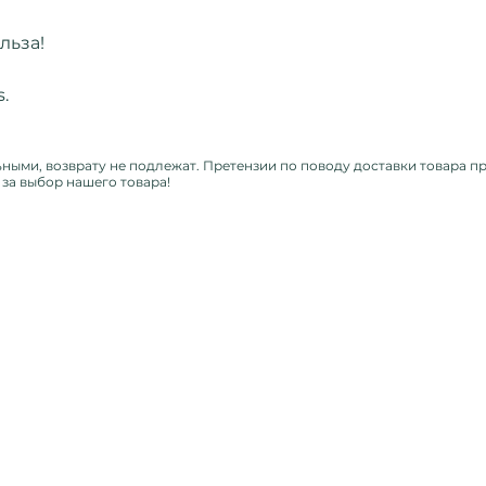
ольза!
s.
ыми, возврату не подлежат. Претензии по поводу доставки товара пр
за выбор нашего товара!
Главная
Сотрудничество
Листать журнал
Рекламодателям
Магазин
Конфиденциальность
Печатные журналы
Электронные выпуски
Блог
О нас