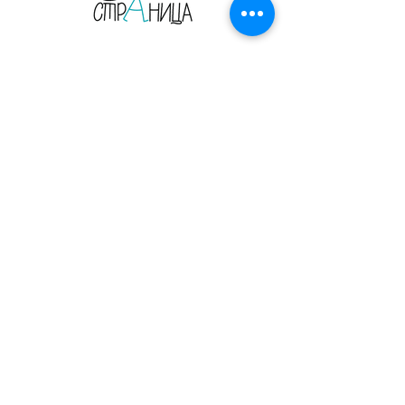
Страница 17. Издательство. Детские и
взрослые книги на русском языке.
Орегон, США, 2026.
Главная
Сотрудничество
Листать журнал
Рекламодателям
Магазин
Конфиденциальность
Печатные журналы
Электронные выпуски
Блог
О нас
Читательский клуб
kot@kotvmeshke.org
Facebook